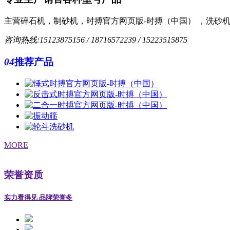
主营碎石机，制砂机，时搏官方网页版-时搏（中国） ，洗砂
咨询热线:15123875156 / 18716572239 / 15223515875
04
推荐产品
MORE
荣誉资质
实力看得见 品牌荣誉多