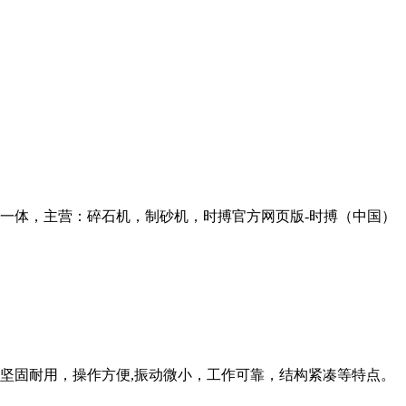
一体，主营：碎石机，制砂机，时搏官方网页版-时搏（中国） 
坚固耐用，操作方便,振动微小，工作可靠，结构紧凑等特点。