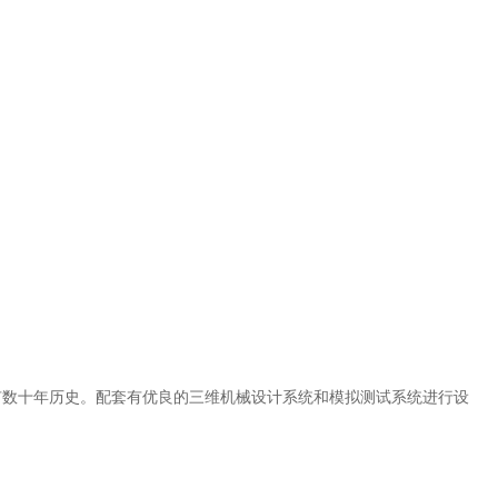
今已有数十年历史。配套有优良的三维机械设计系统和模拟测试系统进行设