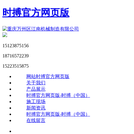
时搏官方网页版
15123875156
18716572239
15223515875
网站时搏官方网页版
关于我们
产品展示
时搏官方网页版-时搏（中国）
施工现场
新闻资讯
时搏官方网页版-时搏（中国）
在线留言