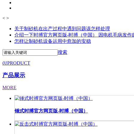
<
>
关于制砂机在出产过程中遇到问题该怎样处理
介绍一下时搏官方网页版-时搏（中国） 因电机毛病发作
怎样让制砂机设备运用中愈加的安稳
搜索
01
PRODUCT
产品展示
MORE
锤式时搏官方网页版-时搏（中国）