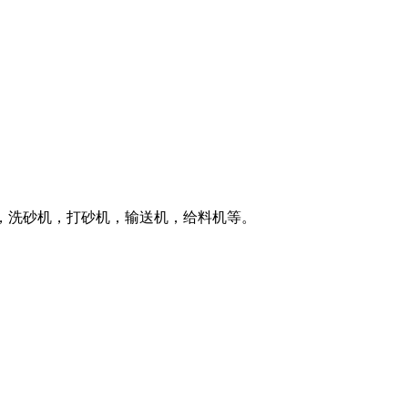
，洗砂机，打砂机，输送机，给料机等。