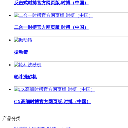
反击式时搏官方网页版-时搏（中国）
二合一时搏官方网页版-时搏（中国）
振动筛
轮斗洗砂机
CX高细时搏官方网页版-时搏（中国）
产品分类