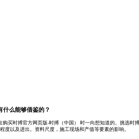
有什么能够借鉴的？
在购买时搏官方网页版-时搏（中国） 时一向想知道的。挑选时
程度以及进出。资料尺度，施工现场和产值等要素的影响。