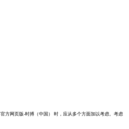
搏官方网页版-时搏（中国） 时，应从多个方面加以考虑。考虑